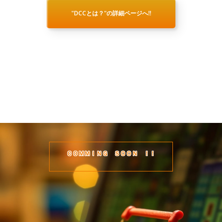
"DCCとは？"の詳細ページへ!!
ＣＯＭＭＩＮＧ ＳＯＯＮ ！！
DCCコミュニティ