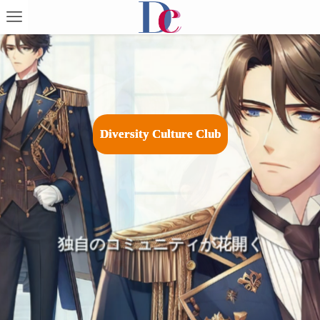
D
i
v
e
r
s
i
t
y
C
u
l
t
u
r
e
C
l
u
b
広がる祭りやイベントで