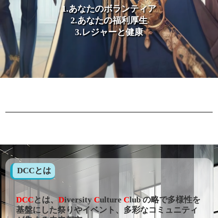
1.あなたのボランティア
2.あなたの福利厚生
3.レジャーと健康
DCCとは
DCC
とは、
D
iversity
C
ulture
C
lub の略で多様性を
基盤にした祭りやイベント、多彩なコミュニティ