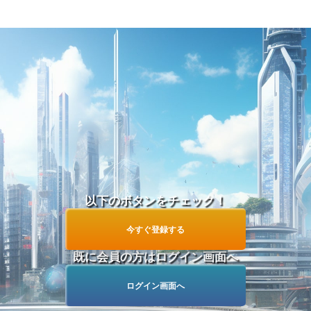
他
今すぐ学生グループを見る！
つ
以下のボタンをチェック！
今すぐ登録する
既に会員の方はログイン画面へ
ログイン画面へ