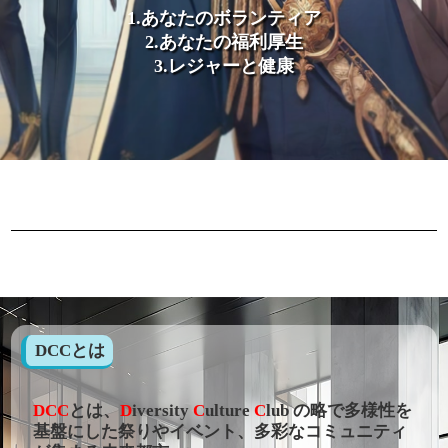
1.あなたのボランティア
2.あなたの福利厚生
3.レジャーと健康
DCCとは
DCC
とは、
D
iversity
C
ulture
C
lub の略で多様性を
基盤にした祭りやイベント、多彩なコミュニティ