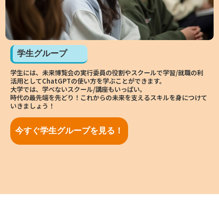
学生グループ
B
学生には、未来博覧会の実行委員の役割やスクールで学習/就職の利
事
活用としてChatGPTの使い方を学ぶことができます。
躍
大学では、学べないスクール/講座もいっぱい。
広
開す
時代の最先端を先どり！これからの未来を支えるスキルを身につけて
リ
いきましょう！
時
ま
他
今すぐ学生グループを見る！
つ