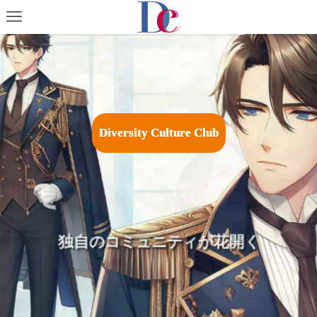
D
i
v
e
r
s
i
t
y
C
u
l
t
u
r
e
C
l
u
b
広がる祭りやイベントで