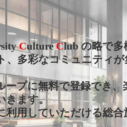
rsity
C
ulture
C
lub の略で
ト、多彩なコミュニティが
ループに無料で登録でき、
いきます。
に利用していただける総合