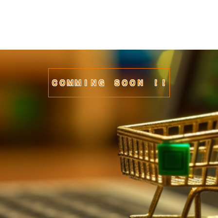
CCコミュニ
ＣＯＭＭＩＮＧ ＳＯＯＮ ！！