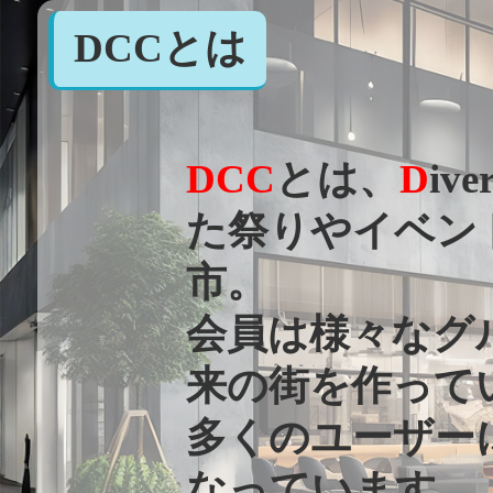
DCCとは
DCC
とは、
D
ive
た祭りやイベン
市。
会員は様々なグ
来の街を作って
多くのユーザー
なっています。