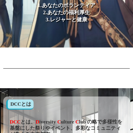
1.あなたのボランティア
2.あなたの福利厚生
3.レジャーと健康
DCCとは
DCC
とは、
D
iversity
C
ulture
C
lub の略で多様性を
基盤にした祭りやイベント、多彩なコミュニティ