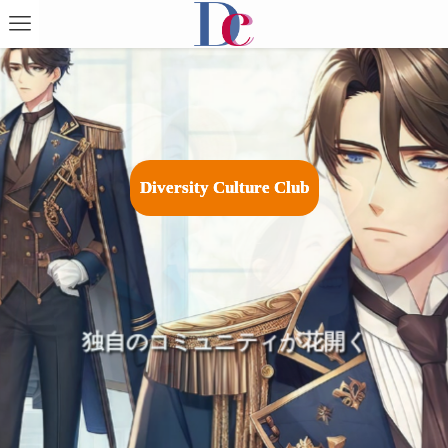
D
i
v
e
r
s
i
t
y
C
u
l
t
u
r
e
C
l
u
b
広がる祭りやイベントで