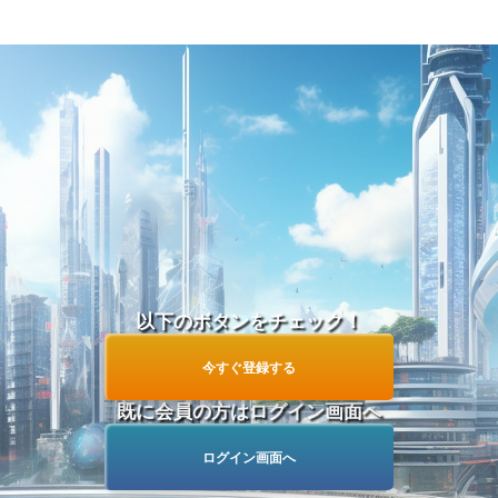
他
今すぐ学生グループを見る！
つ
以下のボタンをチェック！
今すぐ登録する
既に会員の方はログイン画面へ
ログイン画面へ