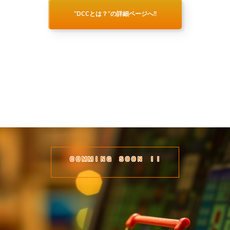
"DCCとは？"の詳細ページへ!!
ＣＯＭＭＩＮＧ ＳＯＯＮ ！！
DCCコミュニティ