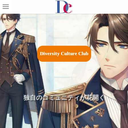
D
i
v
e
r
s
i
t
y
C
u
l
t
u
r
e
C
l
u
b
広がる祭りやイベントで