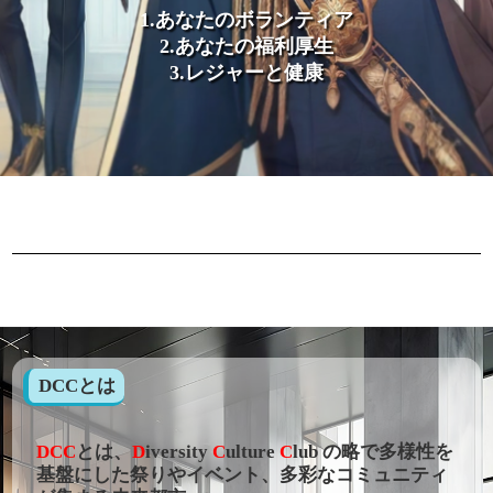
1.あなたのボランティア
2.あなたの福利厚生
3.レジャーと健康
DCCとは
DCC
とは、
D
iversity
C
ulture
C
lub の略で多様性を
基盤にした祭りやイベント、多彩なコミュニティ