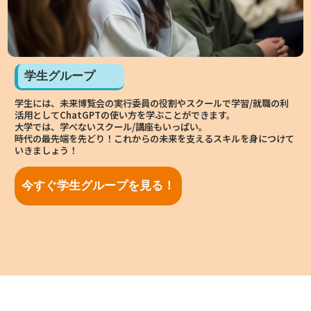
学生グループ
B
学生には、未来博覧会の実行委員の役割やスクールで学習/就職の利
事
活用としてChatGPTの使い方を学ぶことができます。
躍
大学では、学べないスクール/講座もいっぱい。
広
開す
時代の最先端を先どり！これからの未来を支えるスキルを身につけて
リ
いきましょう！
時
ま
他
今すぐ学生グループを見る！
つ