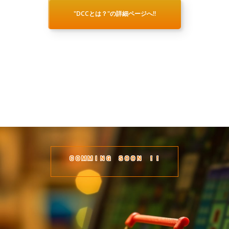
"DCCとは？"の詳細ページへ!!
ＣＯＭＭＩＮＧ ＳＯＯＮ ！！
DCCコミュニティ