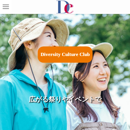
D
i
v
e
r
s
i
t
y
C
u
l
t
u
r
e
C
l
u
b
広がる祭りやイベントで