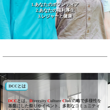
1.あなたのボランティア
2.あなたの福利厚生
3.レジャーと健康
DCCとは
DCC
とは、
D
iversity
C
ulture
C
lub の略で多様性を
基盤にした祭りやイベント、多彩なコミュニティ