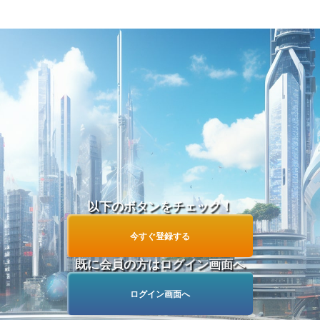
他
今すぐ学生グループを見る！
つ
以下のボタンをチェック！
今すぐ登録する
既に会員の方はログイン画面へ
ログイン画面へ