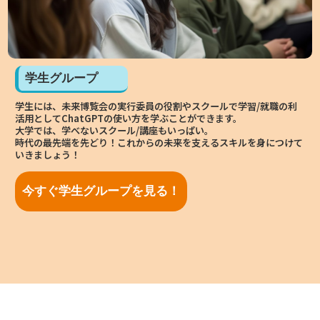
学生グループ
B
学生には、未来博覧会の実行委員の役割やスクールで学習/就職の利
事
活用としてChatGPTの使い方を学ぶことができます。
躍
大学では、学べないスクール/講座もいっぱい。
広
開す
時代の最先端を先どり！これからの未来を支えるスキルを身につけて
リ
いきましょう！
時
ま
他
今すぐ学生グループを見る！
つ