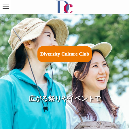
D
i
v
e
r
s
i
t
y
C
u
l
t
u
r
e
C
l
u
b
バーチャル未来都市が