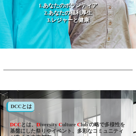
1.あなたのボランティア
2.あなたの福利厚生
3.レジャーと健康
DCCとは
DCC
とは、
D
iversity
C
ulture
C
lub の略で多様性を
基盤にした祭りやイベント、多彩なコミュニティ