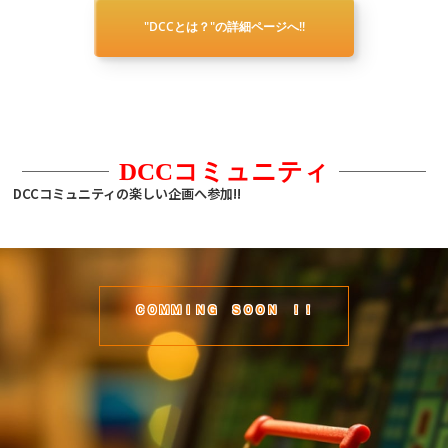
"DCCとは？"の詳細ページへ!!
rsity Culture Club.
rsity Culture Club.
DCCコミュニティ
DCCコミュニティの楽しい企画へ参加!!
ＣＯＭＭＩＮＧ ＳＯＯＮ ！！