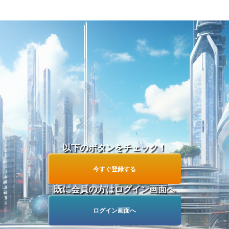
他
今すぐ学生グループを見る！
つ
以下のボタンをチェック！
今すぐ登録する
既に会員の方はログイン画面へ
ログイン画面へ