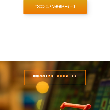
"DCCとは？"の詳細ページへ!!
ＣＯＭＭＩＮＧ ＳＯＯＮ ！！
DCCコミュニティ