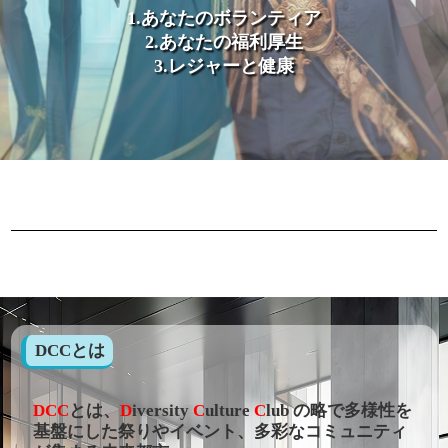
1.あなたのボランティア
2.あなたの福利厚生
3.レジャーと健康
DCCとは
DCC
とは、
D
iversity
C
ulture
C
lub の略で多様性を
基盤にした祭りやイベント、多彩なコミュニティ