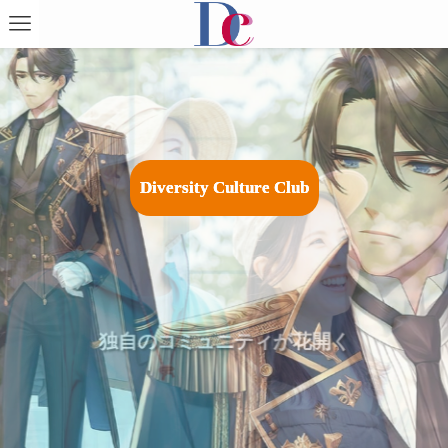
D
i
v
e
r
s
i
t
y
C
u
l
t
u
r
e
C
l
u
b
広がる祭りやイベントで